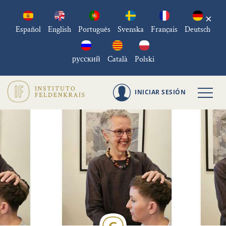
×
Español
English
Português
Svenska
Français
Deutsch
русский
Català
Polski
INICIAR SESIÓN