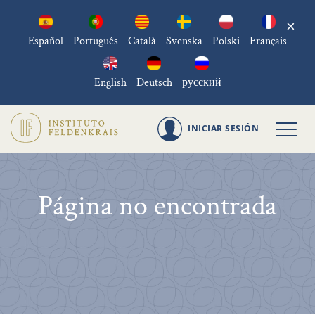
×
Español
Português
Català
Svenska
Polski
Français
English
Deutsch
русский
INICIAR SESIÓN
Página no encontrada