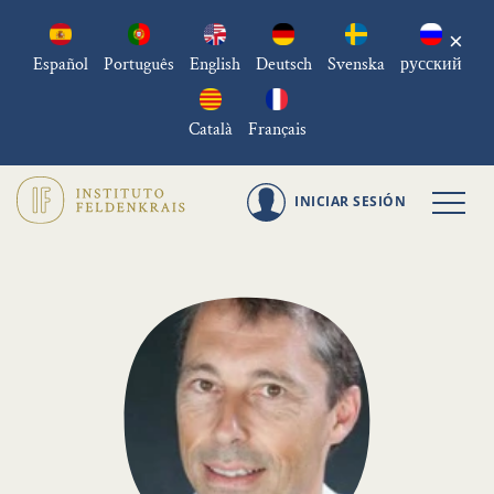
×
Español
Português
English
Deutsch
Svenska
русский
Català
Français
INICIAR SESIÓN