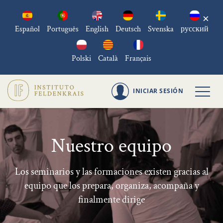
×
Español
Português
English
Deutsch
Svenska
русский
Polski
Català
Français
INICIAR SESIÓN
Nuestro equipo
Los seminarios y las formaciones existen gracias al
equipo que los prepara, organiza, acompaña y
finalmente dirige