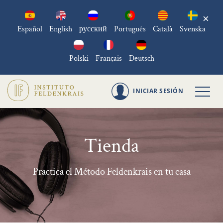
×
Español
English
русский
Português
Català
Svenska
Polski
Français
Deutsch
INICIAR SESIÓN
Tienda
Practica el Método Feldenkrais en tu casa