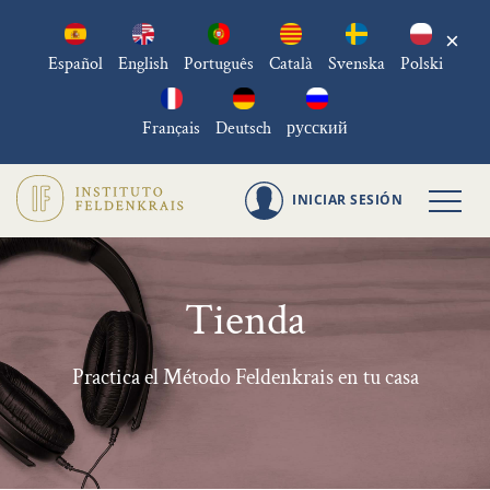
×
Español
English
Português
Català
Svenska
Polski
Français
Deutsch
русский
INICIAR SESIÓN
Tienda
Practica el Método Feldenkrais en tu casa