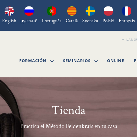
English
русский
Português
Català
Svenska
Polski
Français
FORMACIÓN
SEMINARIOS
ONLINE
F
Tienda
Practica el Método Feldenkrais en tu casa