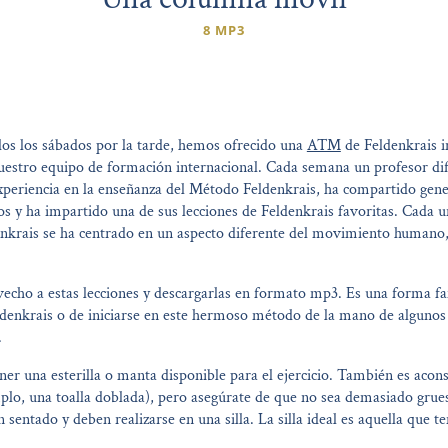
8 MP3
dos los sábados por la tarde, hemos ofrecido una
ATM
de Feldenkrais i
estro equipo de formación internacional. Cada semana un profesor dif
xperiencia en la enseñanza del Método Feldenkrais, ha compartido gen
s y ha impartido una de sus lecciones de Feldenkrais favoritas. Cada
denkrais se ha centrado en un aspecto diferente del movimiento humano, 
echo a estas lecciones y descargarlas en formato mp3. Es una forma fa
ldenkrais o de iniciarse en este hermoso método de la mano de algunos
.
ner una esterilla o manta disponible para el ejercicio. También es acon
lo, una toalla doblada), pero asegúrate de que no sea demasiado grue
 sentado y deben realizarse en una silla. La silla ideal es aquella que t