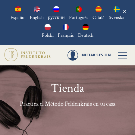
×
Español
English
русский
Português
Català
Svenska
Polski
Français
Deutsch
INICIAR SESIÓN
Tienda
Practica el Método Feldenkrais en tu casa