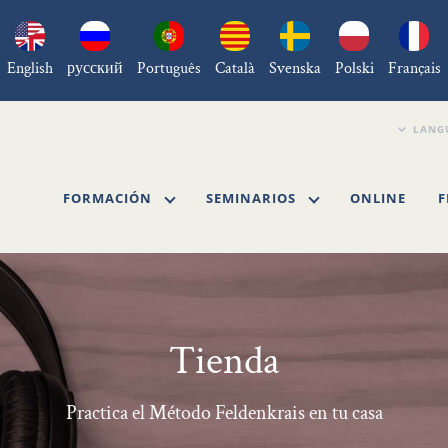
English
русский
Português
Català
Svenska
Polski
Français
FORMACIÓN
SEMINARIOS
ONLINE
F
Tienda
Practica el Método Feldenkrais en tu casa