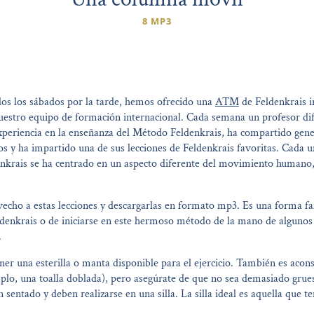
8 MP3
dos los sábados por la tarde, hemos ofrecido una
ATM
de Feldenkrais i
estro equipo de formación internacional. Cada semana un profesor dif
xperiencia en la enseñanza del Método Feldenkrais, ha compartido gen
s y ha impartido una de sus lecciones de Feldenkrais favoritas. Cada
denkrais se ha centrado en un aspecto diferente del movimiento humano, 
echo a estas lecciones y descargarlas en formato mp3. Es una forma fa
ldenkrais o de iniciarse en este hermoso método de la mano de algunos
.
ner una esterilla o manta disponible para el ejercicio. También es acon
lo, una toalla doblada), pero asegúrate de que no sea demasiado grue
 sentado y deben realizarse en una silla. La silla ideal es aquella que t